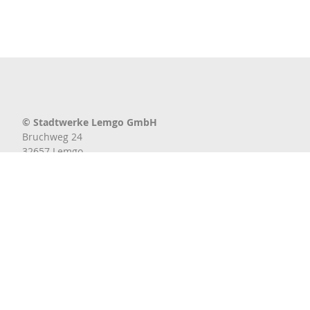
© Stadtwerke Lemgo GmbH
Bruchweg 24
32657 Lemgo
www.stadtwerke-lemgo.de
Kontakt
STADTBUS-Team
Telefon: 05261 255-456
stadtbus@stadtwerke-lemgo.de
Datenschutz
Impressum